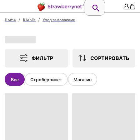
/
/
Home
Kiehl's
Уход за волосами
ФИЛЬТР
СОРТИРОВАТЬ
Все
Строберринет
Магазин