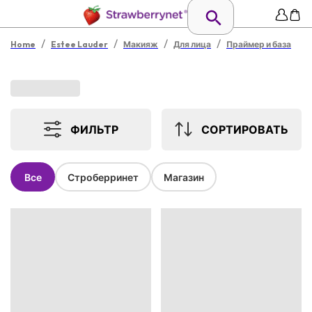
/
/
/
/
Home
Estee Lauder
Макияж
Для лица
Праймер и база
ФИЛЬТР
СОРТИРОВАТЬ
Все
Строберринет
Магазин