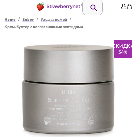
/
/
/
Home
Babor
Уход за кожей
Крем-бустер с коллагеновыми пептидами
СКИДКА
34%