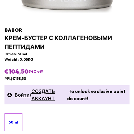
BABOR
КРЕМ-БУСТЕР С КОЛЛАГЕНОВЫМИ
ПЕПТИДАМИ
Объем: 50ml
Weight: 0.05KG
€104,50
34
% off
РРЦ €158,50
СОЗДАТЬ
to unlock exclusive point
Войти
/
АККАУНТ
discount!
50ml