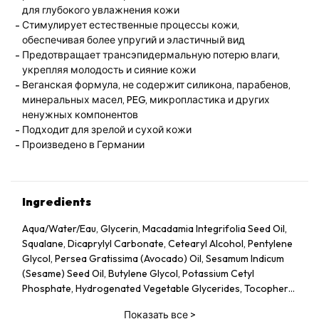
для глубокого увлажнения кожи
Стимулирует естественные процессы кожи,
обеспечивая более упругий и эластичный вид
Предотвращает трансэпидермальную потерю влаги,
укрепляя молодость и сияние кожи
Веганская формула, не содержит силикона, парабенов,
минеральных масел, PEG, микропластика и других
ненужных компонентов
Подходит для зрелой и сухой кожи
Произведено в Германии
Ingredients
Aqua/Water/Eau, Glycerin, Macadamia Integrifolia Seed Oil,
Squalane, Dicaprylyl Carbonate, Cetearyl Alcohol, Pentylene
Glycol, Persea Gratissima (Avocado) Oil, Sesamum Indicum
(Sesame) Seed Oil, Butylene Glycol, Potassium Cetyl
Phosphate, Hydrogenated Vegetable Glycerides, Tocopheryl
Acetate, Fucus Vesiculosus Extract, Fumaria Officinalis
Показать все
>
Extract, Nasturtium Officinale Extract, Panax Ginseng Root