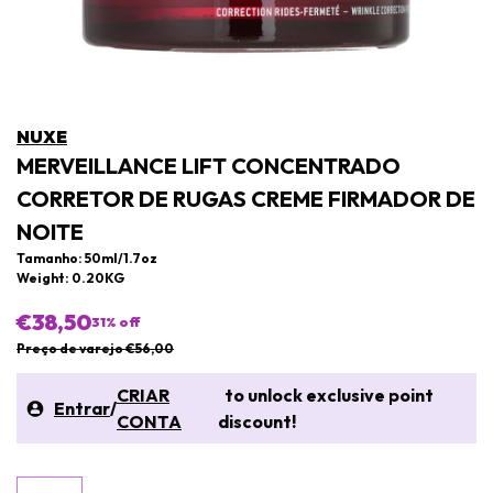
NUXE
MERVEILLANCE LIFT CONCENTRADO
CORRETOR DE RUGAS CREME FIRMADOR DE
NOITE
Tamanho: 50ml/1.7oz
Weight: 0.20KG
€38,50
31
% off
Preço de varejo €56,00
CRIAR
to unlock exclusive point
Entrar
/
CONTA
discount!