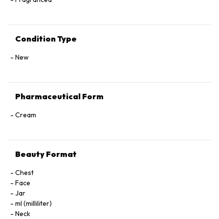
Condition Type
New
Pharmaceutical Form
Cream
Beauty Format
Chest
Face
Jar
ml (milliliter)
Neck