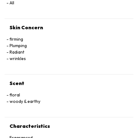
All
Skin Concern
firming
Plumping
Radiant
wrinkles
Scent
floral
woody & earthy
Characteristics
Fragranced