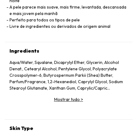
noite
A pele parece mais suave, mais firme, levantada, descansada
e mais jovem pela manhã
Perfeito para todos os tipos de pele
Livre de ingredientes ou derivados de origem animal
Ingredients
Aqua/Water, Squalane, Dicaprylyl Ether, Glycerin, Alcohol
Denat., Cetearyl Alcohol, Pentylene Glycol, Polyacrylate
Crosspolymer-6, Butyrospermum Parkii (Shea) Butter,
Parfum/Fragrance, 1,2-Hexanediol, Caprylyl Glycol, Sodium
Stearoyl Glutamate, Xanthan Gum, Caprylic/Capric
Triglyceride, Helianthus Annuus (Sunflower) Seed Oil, Althaea
Mostrar tudo
>
Officinalis Root Extract, Citric Acid, Undaria Pinnatifida
Extract, Benzyl Alcohol, Chlorella Vulgaris Extract,
Tocopherol, Dehydroacetic Acid, Rosmarinus Officinalis
(Rosemary) Leaf Extract, Linalool, Alpha-Isomethyl Ionone,
Geraniol, Citronellol, Limonene.
Skin Type