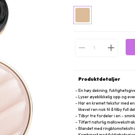
Produktdetaljer
En høy dekning, fuktighetsgi
Lyser øyeblikkelig opp og ev
Har en kremet tekstur med en 
likevel ren nok til å tilby full d
Tilbyr tre fordeler i en - smi
Tilført naturlig mallowekstr
Blandet med ringblomstekstra
Kombinert med fuktighetsgive