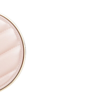
ETHYLHEXYLGLYCERIN ●
PARFUM / FRAGRANCE ●
SODIUM HYALURONATE ●
TOCOPHERYL ACETATE ●
PROPYLENE GLYCOL ●
TOCOPHEROL ●
ALTHAEA OFFICINALIS ROOT
CALENDULA OFFICINALIS FL
CITRIC ACID ●
PENTAERYTHRITYL TETRA-D
SODIUM BENZOATE ●
POTASSIUM SORBATE ●
[+/- MAY CONTAIN
CI 77891 / TITANIUM DIOXIDE
CI 77491, CI 77492, CI 77499 