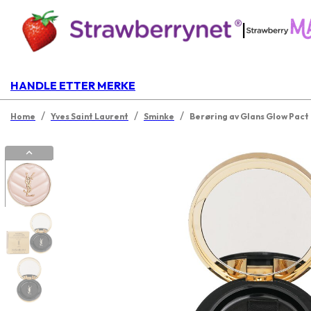
|
HANDLE ETTER MERKE
/
/
/
Home
Yves Saint Laurent
Sminke
Berøring av Glans Glow Pact