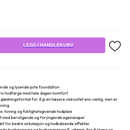
LEGG I HANDLEKURV
vende og lysende pute foundation
ens hudfarge med hele dagen komfort
glødningsformel for å gi en høyere viskositet enn vanlig, men er
ekning
nke, toning og fuktighetsgivende hudpleie
akt med beroligende og foryngende egenskaper
kt for bedre sirkulasjon og hudkalsende effekter
nde hyaluronsyre og hudreparasjon E-vitamin, for å skape en