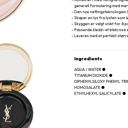
generell formulering med mer 
Den nye nettingsteknologien l
Skaper en lys fra lysten som 
Skyggen er valgt unikt for å 
Passende kledd i et blekrosa 
Leveres med et perfekt større
Ingredients
AQUA / WATER ●
TITANIUM DIOXIDE ●
DIPHENYLSILOXY PHENYL TR
HOMOSALATE ●
ETHYLHEXYL SALICYLATE ●
CYCLOPENTASILOXANE ●
POLYMETHYLSILSESQUIOXA
GLYCERIN ●
PHENYL TRIMETHICONE ●
PROPYLENE GLYCOL DIBENZ