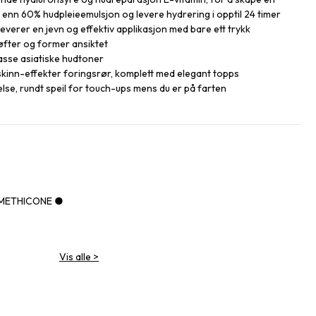
enn 60% hudpleieemulsjon og levere hydrering i opptil 24 timer
everer en jevn og effektiv applikasjon med bare ett trykk
løfter og former ansiktet
passe asiatiske hudtoner
skinn-effekter foringsrør, komplett med elegant topps
lse, rundt speil for touch-ups mens du er på farten
IMETHICONE ●
Vis alle
>
NE ●
OATE ●