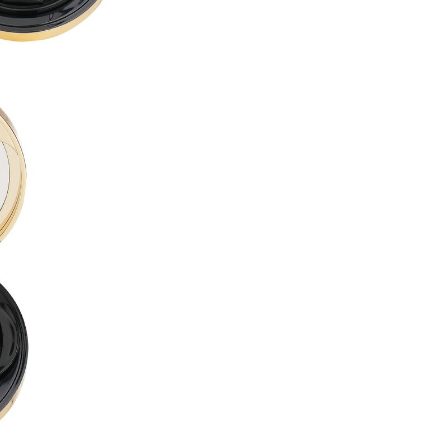
BUTYLENE GLYCOL ●
LAURYL PEG-10 TRIS(TRIME
ACRYLATES/DIMETHICONE 
CETYL PEG/PPG-10/1 DIMET
ALCOHOL DENAT. ●
CYCLOHEXASILOXANE ●
DISTEARDIMONIUM HECTORI
DIMETHICONE ●
1,2-HEXANEDIOL ●
ISODODECANE ●
SORBITAN SESQUIOLEATE ●
MAGNESIUM SULFATE ●
ACRYLATES/POLYTRIMETHY
TRIBEHENIN ●
PHENOXYETHANOL ●
TRIETHOXYCAPRYLYLSILANE
DIMETHICONE/VINYL DIMET
GLYCERYL BEHENATE ●
POLYGLYCERYL-6 OCTASTEA
ALUMINUM HYDROXIDE ●
SILICA DIMETHYL SILYLATE ●
CAPRYLYL GLYCOL ●