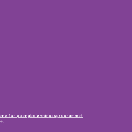
:
lene for poengbelønningssprogrammet
rt
.