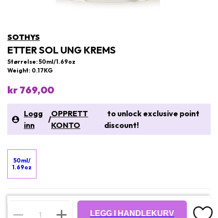
SOTHYS
ETTER SOL UNG KREMS
Størrelse: 50ml/1.69oz
Weight: 0.17KG
kr 769,00
Logg
OPPRETT
to unlock exclusive point
/
inn
KONTO
discount!
50ml/
1.69oz
LEGG I HANDLEKURV