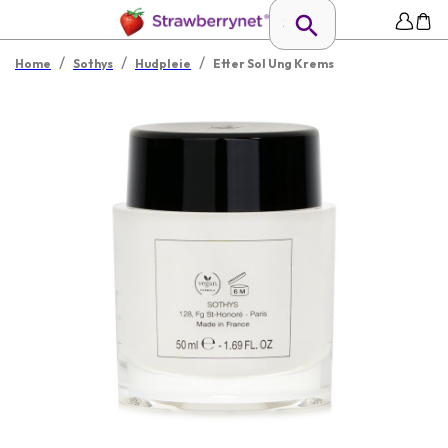
/
/
/
Home
Sothys
Hudpleie
Etter Sol Ung Krems