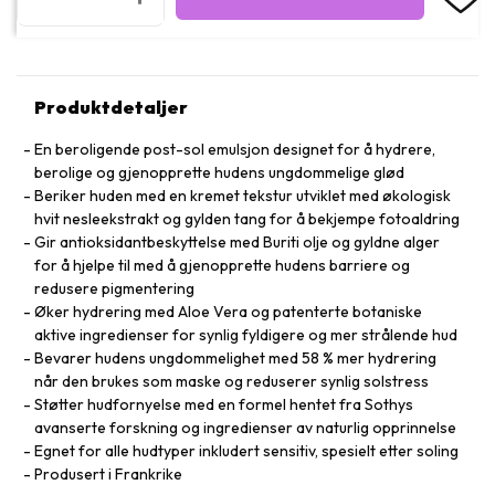
Produktdetaljer
En beroligende post-sol emulsjon designet for å hydrere,
berolige og gjenopprette hudens ungdommelige glød
Beriker huden med en kremet tekstur utviklet med økologisk
hvit nesleekstrakt og gylden tang for å bekjempe fotoaldring
Gir antioksidantbeskyttelse med Buriti olje og gyldne alger
for å hjelpe til med å gjenopprette hudens barriere og
redusere pigmentering
Øker hydrering med Aloe Vera og patenterte botaniske
aktive ingredienser for synlig fyldigere og mer strålende hud
Bevarer hudens ungdommelighet med 58 % mer hydrering
når den brukes som maske og reduserer synlig solstress
Støtter hudfornyelse med en formel hentet fra Sothys
avanserte forskning og ingredienser av naturlig opprinnelse
Egnet for alle hudtyper inkludert sensitiv, spesielt etter soling
Produsert i Frankrike