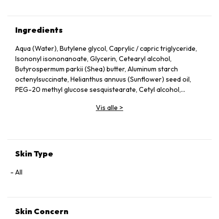
Ingredients
Aqua (Water), Butylene glycol, Caprylic / capric triglyceride,
Isononyl isononanoate, Glycerin, Cetearyl alcohol,
Butyrospermum parkii (Shea) butter, Aluminum starch
octenylsuccinate, Helianthus annuus (Sunflower) seed oil,
PEG-20 methyl glucose sesquistearate, Cetyl alcohol,
Dimethicone, Cetearyl glucoside, Vitex agnus castus extract,
Vis alle
>
Alcohol, Parfum (Fragrance), Xanthan gum, Chlorphenesin,
Phenoxyethanol, Acetyl tyrosine, Boerhavia diffusa root
extract, Disodium EDTA, Sodium benzoate, Ethyl ferulate,
Polyglyceryl-5 trioleate, Sorbic acid, Citrus reticulata
(Tangerine) pericarp extract, Biosaccharide gum-1, Sodium
Skin Type
levulinate, Glyceryl caprylate, Rosmarinus officinalis
(Rosemary) leaf extract, p-Anisic acid, Tocopherol, Disodium
All
uridine phosphate, Benzyl salicylate
Skin Concern