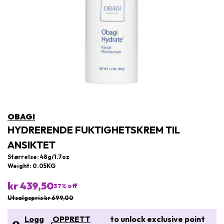
OBAGI
HYDRERENDE FUKTIGHETSKREM TIL
ANSIKTET
Størrelse: 48g/1.7oz
Weight: 0.05KG
kr 439,50
37
% off
Utsalgspris kr 699,00
Logg
OPPRETT
to unlock exclusive point