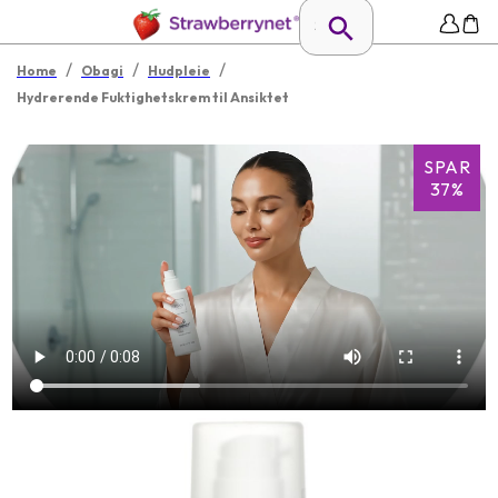
/
/
/
Home
Obagi
Hudpleie
Hydrerende Fuktighetskrem til Ansiktet
SPAR
37%