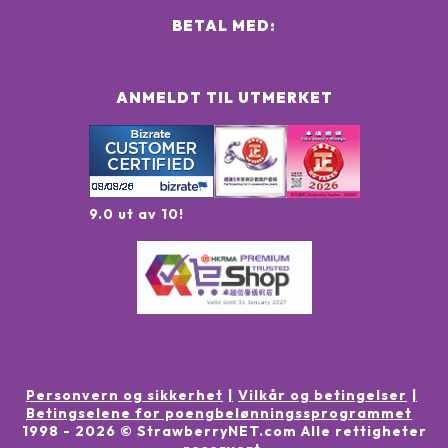
BETAL MED:
ANMELDT TIL UTMERKET
9.0 ut av 10!
Personvern og sikkerhet
Vilkår og betingelser
Betingselene for poengbelønningssprogrammet
1998 -
2026
© StrawberryNET.com
Alle rettigheter