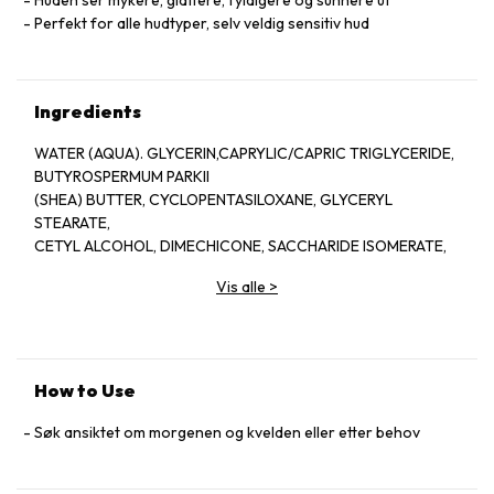
Perfekt for alle hudtyper, selv veldig sensitiv hud
Ingredients
WATER (AQUA). GLYCERIN,CAPRYLIC/CAPRIC TRIGLYCERIDE,
BUTYROSPERMUM PARKII
(SHEA) BUTTER, CYCLOPENTASILOXANE, GLYCERYL
STEARATE,
CETYL ALCOHOL, DIMECHICONE, SACCHARIDE ISOMERATE,
STEARIC ACID, POLYSILICONE-11, GLYCINE SOJA (SOYBEAN)
Vis alle
>
STEROLS, PERSEA GRATISSIMA (AVOCADO) OIL, MANGIFERA
INDICA (MANGO) SEED BUTTER, HYDROLYZED CAESALPINIA
SPINOSA GUM, CAESALPINIA SPINOSA GUM, HYDROLYZED
SOYBEAN ﬁBER, SODIUM STEAROYL GLUTAMATE, CAPRYLYL
GLYCOL, BISABOLOL, ALLANTOIN, TOCOPHEROL,
How to Use
TELRAHYDRODIFERULOYLMETHANE, PANTHENOL,
CARBOMER.
Søk ansiktet om morgenen og kvelden eller etter behov
HEXYLENE GLYCOL, SODIUM HYDIOXIDE, LAURETH-12,
ETHYLHEXYLQLYCERIN, PHENOXYETHANOL