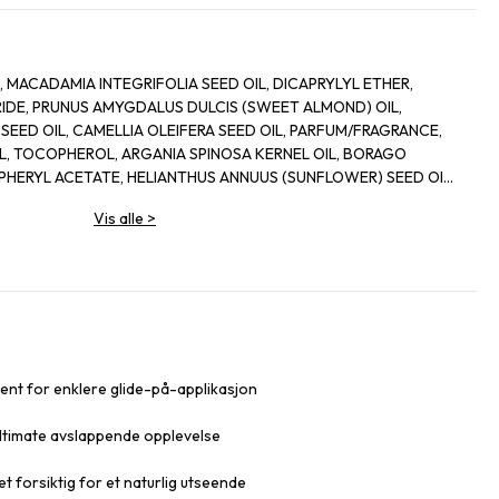
MACADAMIA INTEGRIFOLIA SEED OIL, DICAPRYLYL ETHER,
RIDE, PRUNUS AMYGDALUS DULCIS (SWEET ALMOND) OIL,
SEED OIL, CAMELLIA OLEIFERA SEED OIL, PARFUM/FRAGRANCE,
L, TOCOPHEROL, ARGANIA SPINOSA KERNEL OIL, BORAGO
OPHERYL ACETATE, HELIANTHUS ANNUUS (SUNFLOWER) SEED OIL,
OSEMARY) LEAF EXTRACT, POLYGLYCERYL-3 DIISOSTEARATE,
Vis alle
>
YCOPERSICUM (TOMATO) FRUIT EXTRACT, BENZYL SALICYLATE,
ELLOL, GERANIOL, BENZYL ALCOHOL [N2212/A].
ent for enklere glide-på-applikasjon
ultimate avslappende opplevelse
et forsiktig for et naturlig utseende