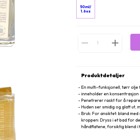
50ml/
1.6oz
Produktdetaljer
En multi-funksjonell, tørr olje
inneholder en konsentrasjon a
Penetrerer raskt for å repare
Huden ser smidig og glatt ut,
Bruk: For ansiktet: bland med 
kroppen: Dryss i et bad for de
håndflatene, forsiktig blend i 