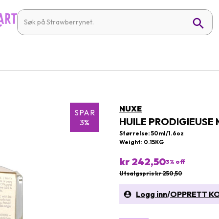
NUXE
SPAR
HUILE PRODIGIEUSE 
3%
Størrelse: 50ml/1.6oz
Weight: 0.15KG
kr 242,50
3
% off
Utsalgspris kr 250,50
Logg inn
/
OPPRETT K