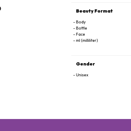
Beauty Format
Body
Bottle
Face
ml (milliliter)
Gender
Unisex