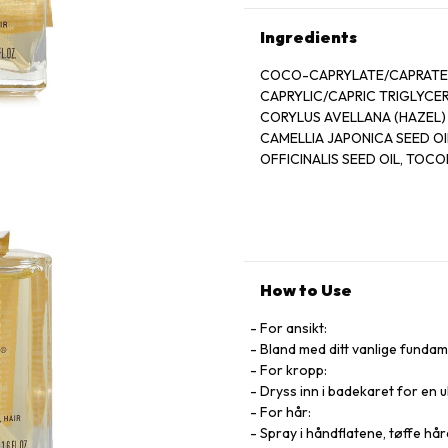
Ingredients
COCO-CAPRYLATE/CAPRATE, 
CAPRYLIC/CAPRIC TRIGLYCE
CORYLUS AVELLANA (HAZEL) 
CAMELLIA JAPONICA SEED OI
OFFICINALIS SEED OIL, TOC
ROSMARINUS OFFICINALIS (R
ASCORBIC ACID, SOLANUM L
LINALOOL, LIMONENE, CITRON
How to Use
For ansikt:
Bland med ditt vanlige fundam
For kropp:
Dryss inn i badekaret for en 
For hår:
Spray i håndflatene, tøffe hår