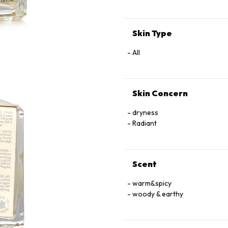
Skin Type
All
Skin Concern
dryness
Radiant
Scent
warm&spicy
woody & earthy