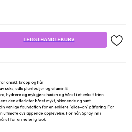
LEGG I HANDLEKURV
 for ansikt, kropp og hår
v seks, edle planteoljer og vitamin E
re, hydrere og mykgjøre huden og håret i et enkelt trinn
 mens den etterlater håret mykt, skinnende og sunt
din vanlige foundation for en enklere "glide-on" påføring. For
n ultimate avslappende opplevelse. For hår: Spray inn i
håret for en naturlig look