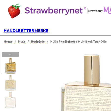
|
HANDLE ETTER MERKE
/
/
/
Home
Nuxe
Hudpleie
Huile Prodigieuse Multibruk Tørr Olje