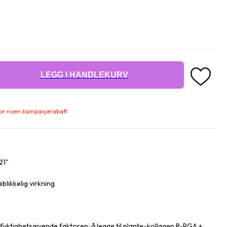
LEGG I HANDLEKURV
 for noen kampanjerabatt.
21"
e
blikkelig virkning
uktighetsgivende faktoren: å legge til plante-kollagen R-PGA +,