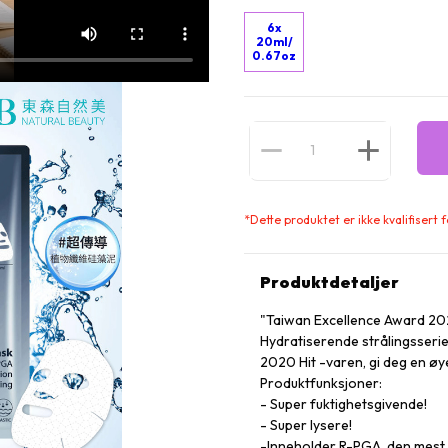
6x
20ml/
0.67oz
*
Dette produktet er ikke kvalifisert
Produktdetaljer
"Taiwan Excellence Award 20
Hydratiserende strålingsseri
2020 Hit -varen, gi deg en øye
Produktfunksjoner:
- Super fuktighetsgivende!
- Super lysere!
-Inneholder R-PGA, den mest f