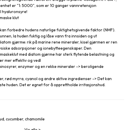
enhet er "1: 5000", som er 10 ganger vannretensjon
l hyaluronsyre!
 maske klut
kan forbedre hudens naturlige fuktighetsgivende faktor (NMF).
bunnen, la huden fuktig og låse vann fra innsiden og ut
diatom gjørme: rik på marine rene mineraler, kisel gjørmen er ren
 fysiske adsorpsjoner og ionebytteegenskaper. Den
askeklut med diatom gjørme har sterk flytende belastning og
 er mer effektiv og vedl
aminosyrer, enzymer og en rekke mineraler -> beroligende
er, rød myrra, cyanol og andre aktive ingredienser -> Det kan
røste huden. Det er egnet for å opprettholde irritasjonshud.
mud, cucumber, chamomile
Vis alle
>