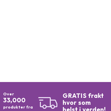
Over
GRATIS frakt
33,000
hvor som
produkter fra
helst i verden!