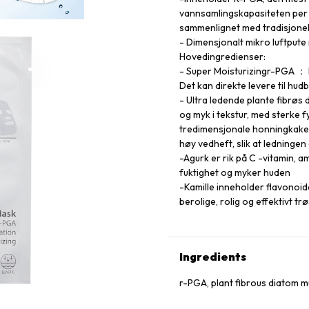
vannsamlingskapasiteten per 
sammenlignet med tradisjonel
- Dimensjonalt mikro luftpute
Hovedingredienser:
- Super Moisturizingr-PGA ： 
Det kan direkte levere til hud
- Ultra ledende plante fibrøs 
og myk i tekstur, med sterke
tredimensjonale honningkakem
høy vedheft, slik at ledningen
-Agurk er rik på C -vitamin, 
fuktighet og myker huden
-Kamille inneholder flavonoid
berolige, rolig og effektivt t
Ingredients
r-PGA, plant fibrous diatom 