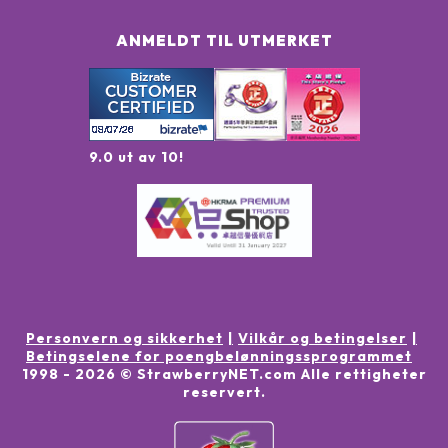
ANMELDT TIL UTMERKET
9.0 ut av 10!
Personvern og sikkerhet
Vilkår og betingelser
Betingselene for poengbelønningssprogrammet
1998 -
2026
© StrawberryNET.com
Alle rettigheter
reservert
.