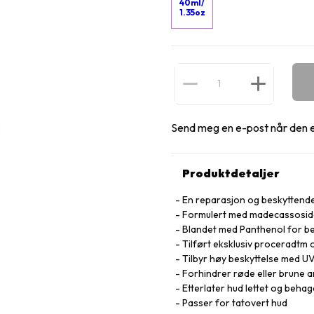
40ml/
1.35oz
Send meg en e-post når den e
Produktdetaljer
En reparasjon og beskyttende
Formulert med madecassoside
Blandet med Panthenol for b
Tilført eksklusiv proceradtm 
Tilbyr høy beskyttelse med 
Forhindrer røde eller brune 
Etterlater hud lettet og behag
Passer for tatovert hud