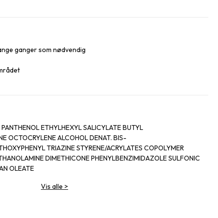
 mange ganger som nødvendig
mrådet
 PANTHENOL ETHYLHEXYL SALICYLATE BUTYL
 OCTOCRYLENE ALCOHOL DENAT. BIS-
HOXYPHENYL TRIAZINE STYRENE/ACRYLATES COPOLYMER
ETHANOLAMINE DIMETHICONE PHENYLBENZIMIDAZOLE SULFONIC
TAN OLEATE
GANESE GLUCONATE ISOHEXADECANE SODIUM
Vis alle
>
 SILICA 2-OLEAMIDO-1,3-OCTADECANEDIOL PERLITE
E POLOXAMER 338 DISODIUM EDTA COPPER GLUCONATE
BATE 80 ACRYLAMIDE/SODIUM ACRYLOYLDIMETHYLTAURATE