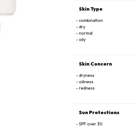
COPOLYMER ACRYLATES/C10-30 
PHENOXYETHANOL
Skin Type
combination
dry
normal
oily
Skin Concern
dryness
oiliness
redness
Sun Protections
SPF over 30