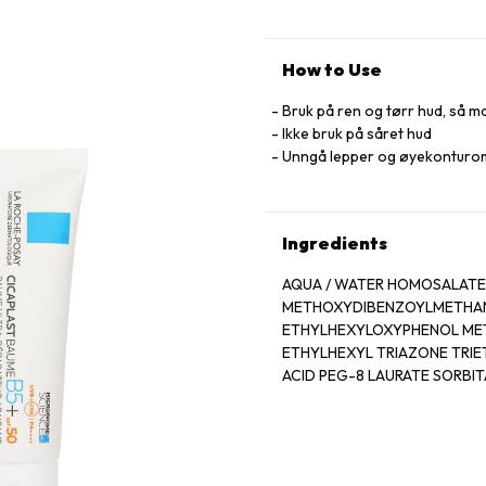
How to Use
Bruk på ren og tørr hud, så
Ikke bruk på såret hud
Unngå lepper og øyekonturo
Ingredients
AQUA / WATER HOMOSALATE
METHOXYDIBENZOYLMETHANE
ETHYLHEXYLOXYPHENOL MET
ETHYLHEXYL TRIAZONE TRI
ACID PEG-8 LAURATE SORBI
ZINC GLUCONATE MADECASSOSIDE MAN
ACRYLATES CROSSPOLYMER-2
DROMETRIZOLE TRISILOXAN
CAPRYLYL GLYCOL POLYSOR