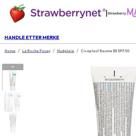
|
HANDLE ETTER MERKE
/
/
/
Home
La Roche Posay
Hudpleie
Cicaplast Baume B5 SPF 50