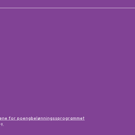
:
lene for poengbelønningssprogrammet
rt
.