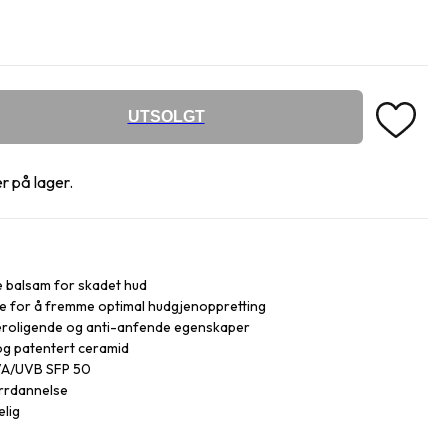
UTSOLGT
r på lager.
 balsam for skadet hud
 for å fremme optimal hudgjenoppretting
eroligende og anti-anfende egenskaper
og patentert ceramid
UVA/UVB SFP 50
arrdannelse
elig