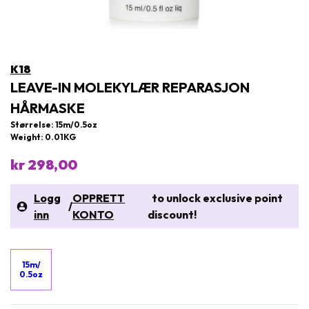
K18
LEAVE-IN MOLEKYLÆR REPARASJON
HÅRMASKE
Størrelse: 15m/0.5oz
Weight: 0.01KG
kr 298,00
Logg
OPPRETT
to unlock exclusive point
/
inn
KONTO
discount!
15m/
0.5oz