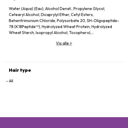
Water (Aqua) (Eau), Alcohol Denat., Propylene Glycol,
Cetearyl Alcohol, Dicaprylyl Ether, Cetyl Esters,
Behentrimonium Chloride, Polysorbate 20, SH-Oligopeptide-
78 (K18Peptide™), Hydrolyzed Wheat Protein, Hydrolyzed
Wheat Starch, Isopropyl Alcohol, Tocopherol,
Phenoxyethanol, Potassium Sorbate, Citric Acid, Fragrance
Vis alle
>
(Parfum), Geraniol, Linalool, Hexyl Cinnamal, Benzyl Alcohol
Hair type
All