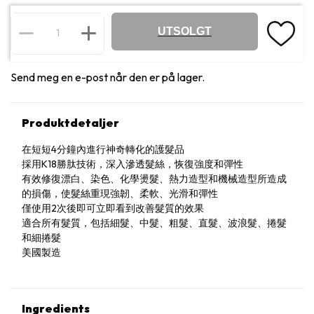
UTSOLGT
Send meg en e-post når den er på lager.
Produktdetaljer
在短短4分鐘內進行神奇轉化的護髮品
採用K18勝肽技術，深入滲透髮絲，恢復強度和彈性
有效修復漂白、染色、化學燙髮、熱力造型和機械造型所造成
的損傷，使髮絲重現強韌、柔軟、光滑和彈性
僅使用2次後即可立即看到改善髮質的效果
適合所有髮質，包括細髮、中髮、粗髮、直髮、波浪髮、捲髮
和細捲髮
美國製造
Ingredients