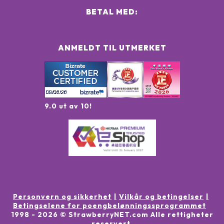
BETAL MED:
ANMELDT TIL UTMERKET
9.0 ut av 10!
Personvern og sikkerhet
Vilkår og betingelser
Betingselene for poengbelønningssprogrammet
1998 -
2026
© StrawberryNET.com
Alle rettigheter
reservert
.