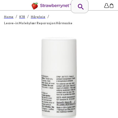
/
/
/
Home
K18
Hårpleie
Leave-in Molekylær Reparasjon Hårmaske