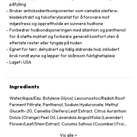
påfylling
Bruker antioksidantkomponenter som camellia oleifera-
bladekstrakt og tokoferylacetat for å forsvare mot
miljøstress og opprettholde en sunnere hudtone
Forbedrer hudkondisjoneringen med allantoin og panthenol
for å støtte mykhet og forbedre generell komfort uten å
etterlate rester eller tyngde på huden
Egnet for tørr, dehydrert og tidlig aldrende hud, inkludert
bruk rundt øyne og lepper for skånsom fuktighetspleie
Laget i USA
Ingredients
Water/Aqua/Eau, Butylene Glycol, Leuconostoc/Radish Root
Ferment Filtrate, Panthenol, Sodium Hyaluronate, Methyl
Gluceth-20, Camellia Oleifera Leaf Extract, Citrus Aurantium
Dulcis (Orange) Peel Oil, Lavandula Angustifolia (Lavender)
Flower/Leaf/Stem Extract, Cucumis Sativus (Cucumber) Fruit
Extract, Arnica Montana Flower Extract, Hedera Helix (Ivy)
Vis alle
>
Extract, Malva Sylvestris (Mallow) Flower Extract, Parietaria