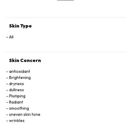
Officinalis Extract, Sambucus Nigra Flower Extract,
Tocopheryl Acetate, Allantoin, Glycolipids, Polysorbate 20,
Ricinoleth-40, Aminomethyl Propanol, Citric Acid, Carbomer,
Disodium EDTA, Phenoxyethanol.
Skin Type
All
Skin Concern
antioxidant
Brightening
dryness
dullness
Plumping
Radiant
smoothing
uneven skin tone
wrinkles