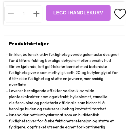
LEGG I HANDLEKURV
Produktdetaljer
En klar, botanisk aktiv fuktighetsgivende gelemaske designet
for å tilføre fukt og berolige dehydrert eller sensitiv hud
Gir en kjølende, lett gelétekstur beriket med botaniske
fuktighetsgivere som methyl gluceth 20 og butylenglykol for
å tiltrekke fuktighet og støtte en jevnere, mer smidig
overflate
Leverer beroligende effekter ved bruk av milde
planteekstrakter som agurkfrukt, hylleblomst, camellia
oleifera-blad og parietaria officinalis som bidrar til å
berolige huden og redusere ubehag knyttet til tørrhet
Inneholder natriumhyaluronat som en hudidentisk
fuktighetsgiver for å øke fuktighetsretensjon og støtte et
fyldigere, oppfrisket utseende egnet for kontinuerlig