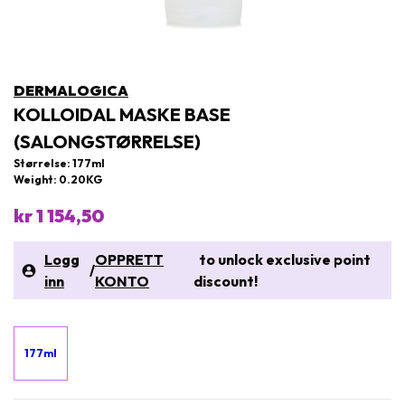
DERMALOGICA
KOLLOIDAL MASKE BASE
(SALONGSTØRRELSE)
Størrelse: 177ml
Weight: 0.20KG
kr 1 154,50
Logg
OPPRETT
to unlock exclusive point
/
inn
KONTO
discount!
177ml