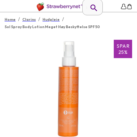
/
/
/
Home
Clarins
Hudpleie
Sol Spray Body Lotion Meget Høy Beskyttelse SPF 50
SPAR
25%