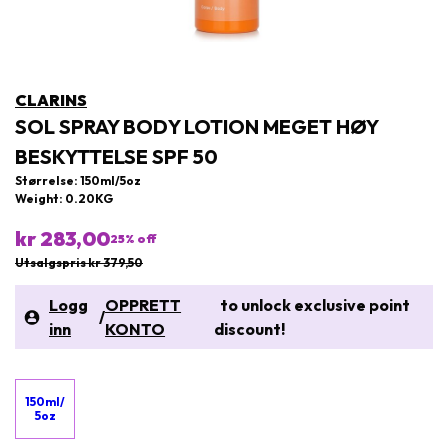
CLARINS
SOL SPRAY BODY LOTION MEGET HØY
BESKYTTELSE SPF 50
Størrelse: 150ml/5oz
Weight: 0.20KG
kr 283,00
25
% off
Utsalgspris kr 379,50
Logg
OPPRETT
to unlock exclusive point
/
inn
KONTO
discount!
150ml/
5oz