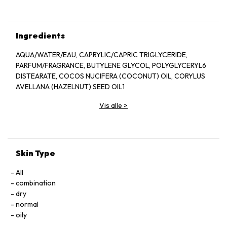
Ingredients
AQUA/WATER/EAU, CAPRYLIC/CAPRIC TRIGLYCERIDE,
PARFUM/FRAGRANCE, BUTYLENE GLYCOL, POLYGLYCERYL6
DISTEARATE, COCOS NUCIFERA (COCONUT) OIL, CORYLUS
AVELLANA (HAZELNUT) SEED OIL1
Vis alle
>
Skin Type
All
combination
dry
normal
oily