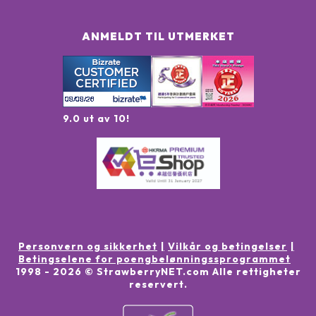
ANMELDT TIL UTMERKET
9.0 ut av 10!
Personvern og sikkerhet
Vilkår og betingelser
Betingselene for poengbelønningssprogrammet
1998 -
2026
© StrawberryNET.com
Alle rettigheter
reservert
.