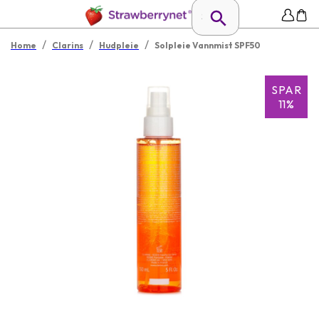
/
/
/
Home
Clarins
Hudpleie
Solpleie Vannmist SPF50
SPAR
11%