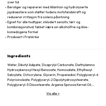
over tid
Beroliger og reparerer med Allantoin og hydrolyserte
jojobaestere som støtter hudens motstandskraft og
reduserer irritasjon fra solens påvirkning
Egnet for alle hudtyper, inkludert sensitiv, tørr og
kombinasjonshud, takket være sin alkoholfrie og ikke-
komedogene formel
Produsert i Frankrike
Ingredients
Water, Dibutyl Adipate, Dicaprylyl Carbonate, Diethylamino
Hydroxybenzoyl Hexyl Benzoate, Homosalate, Ethylhexyl
Salicylate, Octocrylene, Glycerin, Propanediol, Polyglyceryl-6
Polyricinoleate, Polyglyceryl-2 Dipolyhydroxystearate,
Polyglyceryl-3 Diisostearate, Argania Spinosa Kernel Oil,
Theobroma Cacao (Cocoa) Extract, Aloe Barbadensis Leaf
Vis alle
>
Extract, Capsicum Annuum Fruit Extract, Tocopherol,
Ascorbyl Palmitate, Parfum (Fragrance), Disteardimonium
Hectorite, Sodium Chloride, Propylene Carbonate, Citric