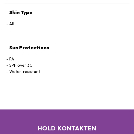
Acid, Sodium Benzoate, Potassium Sorbate, Limonene,
Linalool, Citral.
Skin Type
All
Sun Protections
PA
SPF over 30
Water-resistant
HOLD KONTAKTEN