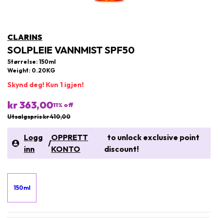
CLARINS
SOLPLEIE VANNMIST SPF50
Størrelse: 150ml
Weight: 0.20KG
Skynd deg! Kun 1 igjen!
kr 363,00
11
% off
Utsalgspris kr 410,00
Logg
OPPRETT
to unlock exclusive point
/
inn
KONTO
discount!
150ml