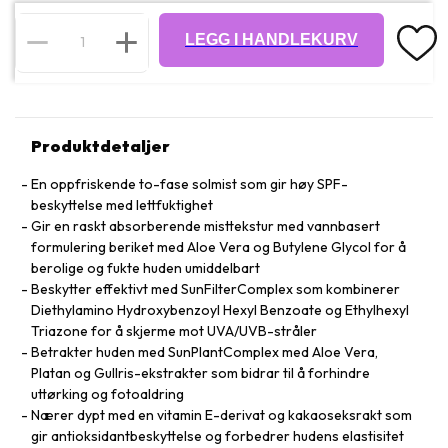
LEGG I HANDLEKURV
Produktdetaljer
En oppfriskende to-fase solmist som gir høy SPF-
beskyttelse med lettfuktighet
Gir en raskt absorberende misttekstur med vannbasert
formulering beriket med Aloe Vera og Butylene Glycol for å
berolige og fukte huden umiddelbart
Beskytter effektivt med SunFilterComplex som kombinerer
Diethylamino Hydroxybenzoyl Hexyl Benzoate og Ethylhexyl
Triazone for å skjerme mot UVA/UVB-stråler
Betrakter huden med SunPlantComplex med Aloe Vera,
Platan og Gullris-ekstrakter som bidrar til å forhindre
uttørking og fotoaldring
Nærer dypt med en vitamin E-derivat og kakaoseksrakt som
gir antioksidantbeskyttelse og forbedrer hudens elastisitet