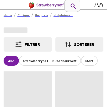
/
/
/
Home
Clinique
Hudpleie
Hudpleiesett
FILTRER
SORTERER
Alle
Strawberrynet --> Jordbærnett
Mart