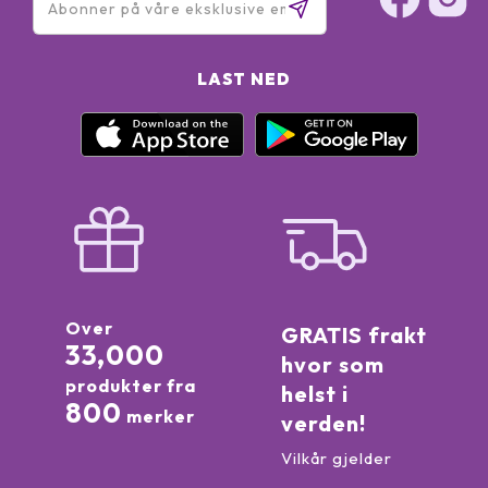
LAST NED
Over
GRATIS frakt
33,000
hvor som
produkter fra
helst i
800
merker
verden!
Vilkår gjelder