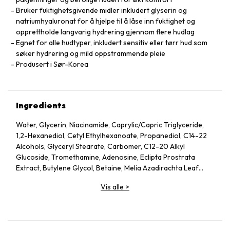
Bruker fuktighetsgivende midler inkludert glyserin og
natriumhyaluronat for å hjelpe til å låse inn fuktighet og
opprettholde langvarig hydrering gjennom flere hudlag
Egnet for alle hudtyper, inkludert sensitiv eller tørr hud som
søker hydrering og mild oppstrammende pleie
Produsert i Sør-Korea
Ingredients
Water, Glycerin, Niacinamide, Caprylic/Capric Triglyceride,
1,2-Hexanediol, Cetyl Ethylhexanoate, Propanediol, C14-22
Alcohols, Glyceryl Stearate, Carbomer, C12-20 Alkyl
Glucoside, Tromethamine, Adenosine, Eclipta Prostrata
Extract, Butylene Glycol, Betaine, Melia Azadirachta Leaf
Extract, Avena Sativa (Oat) Kernel Extract, Moringa Oleifera
Vis alle
>
Seed Oil, Polyglyceryl-10 Laurate, Hydrolyzed Collagen,
Hydrolyzed Extensin, Beta-Glucan, Cornus Officinalis Fruit
Extract, Prunus Serotina (Wild Cherry) Fruit Extract, Punica
Granatum Fruit Extract, Rubus Idaeus (Raspberry) Fruit