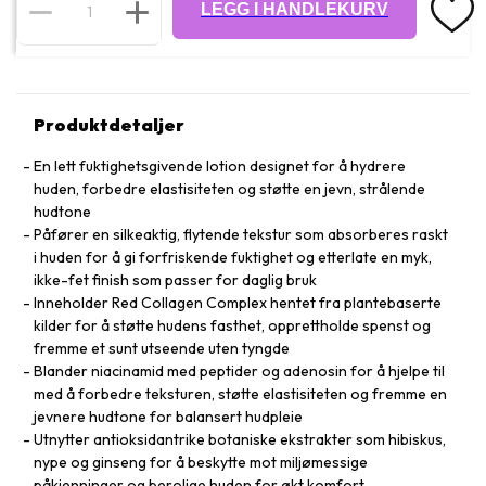
LEGG I HANDLEKURV
Produktdetaljer
En lett fuktighetsgivende lotion designet for å hydrere
huden, forbedre elastisiteten og støtte en jevn, strålende
hudtone
Påfører en silkeaktig, flytende tekstur som absorberes raskt
i huden for å gi forfriskende fuktighet og etterlate en myk,
ikke-fet finish som passer for daglig bruk
Inneholder Red Collagen Complex hentet fra plantebaserte
kilder for å støtte hudens fasthet, opprettholde spenst og
fremme et sunt utseende uten tyngde
Blander niacinamid med peptider og adenosin for å hjelpe til
med å forbedre teksturen, støtte elastisiteten og fremme en
jevnere hudtone for balansert hudpleie
Utnytter antioksidantrike botaniske ekstrakter som hibiskus,
nype og ginseng for å beskytte mot miljømessige
påkjenninger og berolige huden for økt komfort