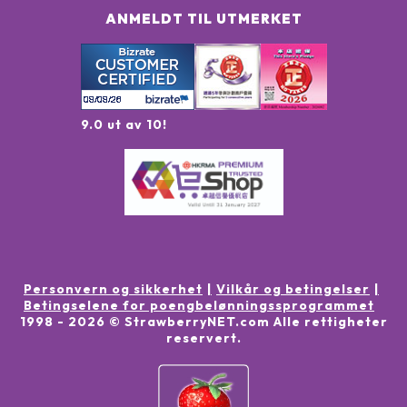
ANMELDT TIL UTMERKET
9.0 ut av 10!
Personvern og sikkerhet
Vilkår og betingelser
Betingselene for poengbelønningssprogrammet
1998 -
2026
© StrawberryNET.com
Alle rettigheter
reservert
.