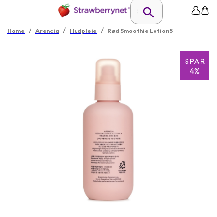
/
/
/
Home
Arencia
Hudpleie
Rød Smoothie Lotion 5
SPAR
4%