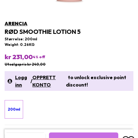
ARENCIA
RØD SMOOTHIE LOTION 5
Størrelse: 200ml
Weight: 0.26KG
kr 231,00
4
% off
Utsalgspris kr 240,00
Logg
OPPRETT
to unlock exclusive point
/
inn
KONTO
discount!
200ml