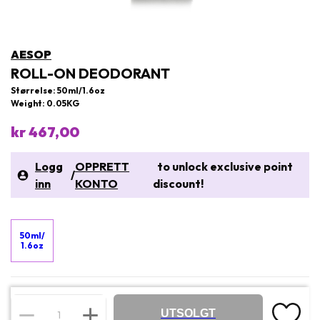
AESOP
ROLL-ON DEODORANT
Størrelse: 50ml/1.6oz
Weight: 0.05KG
kr 467,00
Logg
OPPRETT
to unlock exclusive point
/
inn
KONTO
discount!
50ml/
1.6oz
UTSOLGT