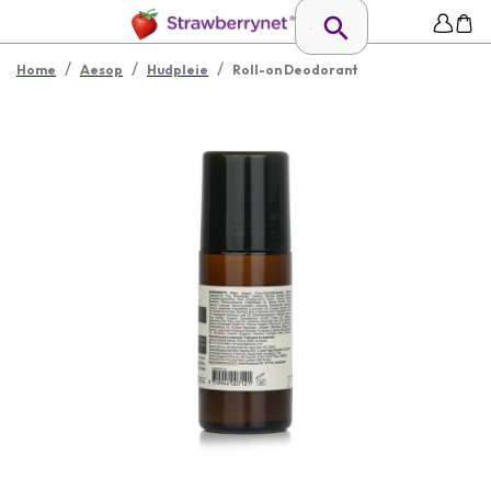
/
/
/
Home
Aesop
Hudpleie
Roll-on Deodorant