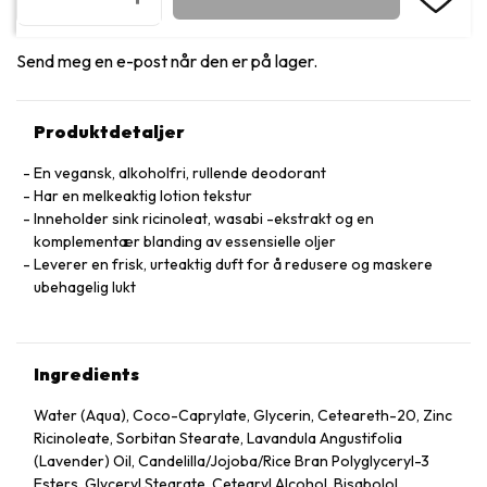
Send meg en e-post når den er på lager.
Produktdetaljer
En vegansk, alkoholfri, rullende deodorant
Har en melkeaktig lotion tekstur
Inneholder sink ricinoleat, wasabi -ekstrakt og en
komplementær blanding av essensielle oljer
Leverer en frisk, urteaktig duft for å redusere og maskere
ubehagelig lukt
Ingredients
Water (Aqua), Coco-Caprylate, Glycerin, Ceteareth-20, Zinc
Ricinoleate, Sorbitan Stearate, Lavandula Angustifolia
(Lavender) Oil, Candelilla/Jojoba/Rice Bran Polyglyceryl-3
Esters, Glyceryl Stearate, Cetearyl Alcohol, Bisabolol,