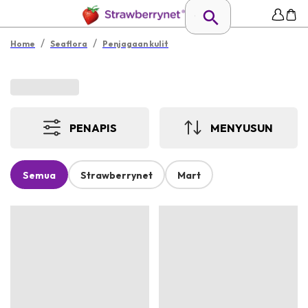
/
/
Home
Seaflora
Penjagaan kulit
PENAPIS
MENYUSUN
Semua
Strawberrynet
Mart