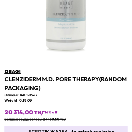
OBAGI
CLENZIDERM M.D. PORE THERAPY(RANDOM
PACKAGING)
Өлшемі: 148ml/5oz
Weight: 0.18KG
20 314,00 тңг
16
% off
Бөлшек сауда бағасы 24 130,50 тңг
ЕСЕПТІК ЖАЗБА
to unlock exclusive