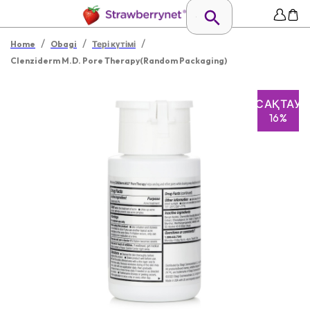
/
/
/
Home
Obagi
Тері күтімі
Clenziderm M.D. Pore Therapy(Random Packaging)
САҚТАУ
16%