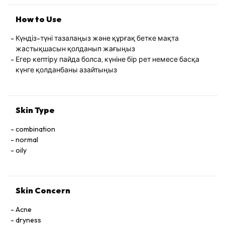
How to Use
Күндіз-түні тазалаңыз және құрғақ бетке мақта
жастықшасын қолданып жағыңыз
Егер кептіру пайда болса, күніне бір рет немесе басқа
күнге қолданбаны азайтыңыз
Skin Type
combination
normal
oily
Skin Concern
Acne
dryness