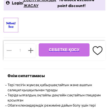
Login
/
ЖАСАУ
point discount!
148ml/
5oz
CЕБЕТКЕ ҚОСУ
Өнім сипаттамасы
Тері тесігін жұмсақ қабыршақтайтын және ашатын
салицил қышқылынан тұрады
Теріде ылғалдың оңтайлы деңгейін сақтайтын глицерин
қосылған
Обаги клензидермдік режиміне дайын болу үшін тері