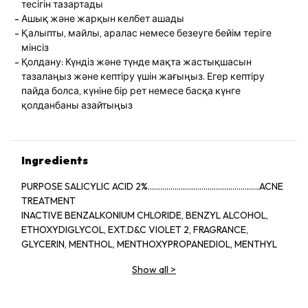
тесігін тазартады
Ашық және жарқын келбет ашады
Қалыпты, майлы, аралас немесе безеуге бейім теріге
мінсіз
Қолдану: Күндіз және түнде мақта жастықшасын
тазалаңыз және кептіру үшін жағыңыз. Егер кептіру
пайда болса, күніне бір рет немесе басқа күнге
қолданбаны азайтыңыз
Ingredients
PURPOSE SALICYLIC ACID 2%......................................................ACNE
TREATMENT
INACTIVE BENZALKONIUM CHLORIDE, BENZYL ALCOHOL,
ETHOXYDIGLYCOL, EXT.D&C VIOLET 2, FRAGRANCE,
GLYCERIN, MENTHOL, MENTHOXYPROPANEDIOL, MENTHYL
LACTATE, SD ALCOHOL 40-BENZYL (ALCOHOL DENAT.,),
Show all
>
WATER