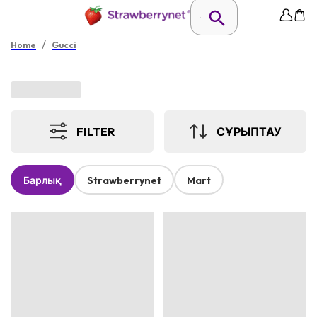
/
Home
Gucci
FILTER
СҰРЫПТАУ
Барлық
Strawberrynet
Mart