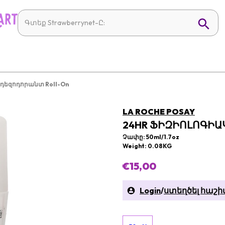
դեզոդորանտ Roll-On
LA ROCHE POSAY
24HR ՖԻԶԻՈԼՈԳԻԱ
Չափը: 50ml/1.7oz
Weight: 0.08KG
€15,00
Login
/
ստեղծել հաշի