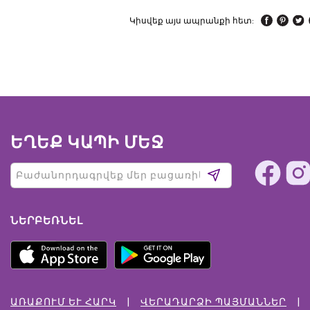
Կիսվեք այս ապրանքի հետ:
ԵՂԵՔ ԿԱՊԻ ՄԵՋ
ՆԵՐԲԵՌՆԵԼ
ԱՌԱՔՈՒՄ ԵՒ ՀԱՐԿ
ՎԵՐԱԴԱՐՁԻ ՊԱՅՄԱՆՆԵՐ