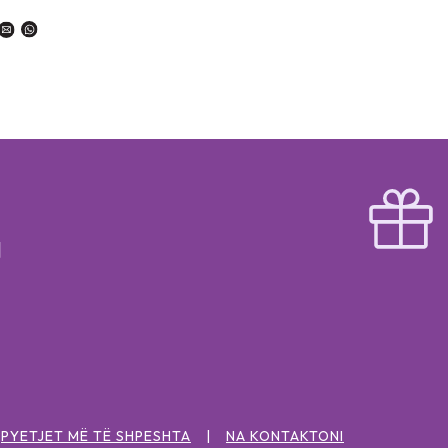
PYETJET MË TË SHPESHTA
NA KONTAKTONI