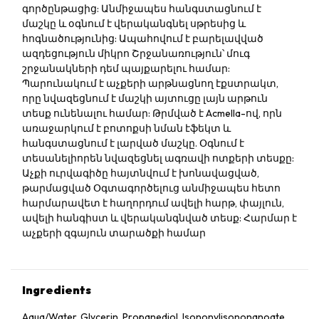
գործընթացից: Անմիջապես հանգստացնում է
մաշկը և օգնում է վերականգնել սթրեսից և
հոգնածությունից: Ապահովում է բարելավված
ազդեցություն միկրո Շրջանառություն՝ մուգ
շրջանակների դեմ պայքարելու համար:
Պարունակում է աչքերի արթնացնող էքստրակտ,
որը նվազեցնում է մաշկի այտուցը լայն արթուն
տեսք ունենալու համար: Թրմված է Acmella-ով, որն
առաջարկում է բոտոքսի նման էֆեկտ և
հանգստացնում է լարված մաշկը. Օգնում է
տեսանելիորեն նվազեցնել ագռավի ոտքերի տեսքը:
Աչքի ուրվագիծը հայտնվում է խոնավացված,
թարմացված Օգտագործելուց անմիջապես հետո
հարմարավետ է հաղորդում ավելի հարթ, փայլուն,
ավելի հանգիստ և վերականգնված տեսք: Հարմար է
աչքերի զգայուն տարածքի համար
Ingredients
Aqua/Water, Glycerin, Propanediol, Isononylisononanoate,