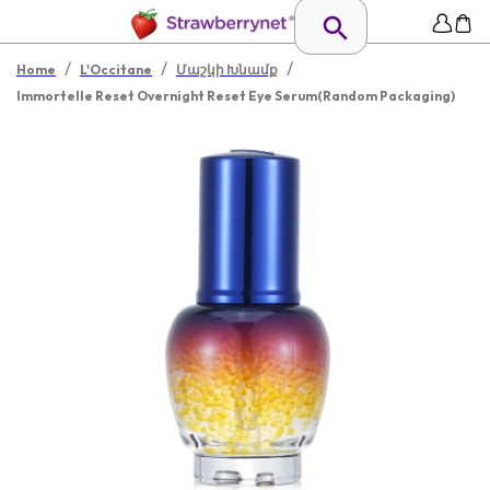
/
/
/
Home
L'Occitane
Մաշկի Խնամք
Immortelle Reset Overnight Reset Eye Serum(Random Packaging)