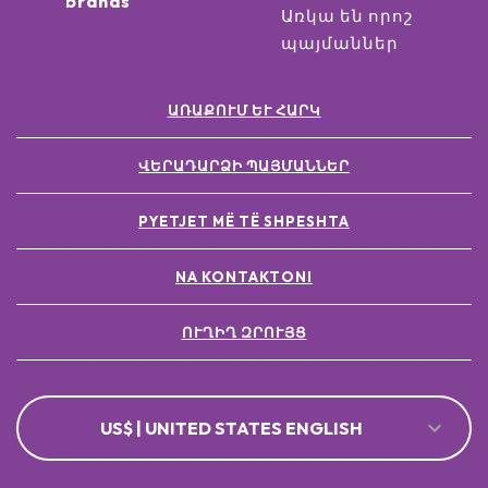
brands
Առկա են որոշ
պայմաններ
ԱՌԱՔՈՒՄ ԵՒ ՀԱՐԿ
ՎԵՐԱԴԱՐՁԻ ՊԱՅՄԱՆՆԵՐ
PYETJET MË TË SHPESHTA
NA KONTAKTONI
ՈՒՂԻՂ ԶՐՈՒՅՑ
US$ | UNITED STATES ENGLISH