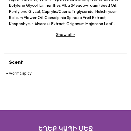
Butylene Glycol, Limnanthes Alba (Meadowfoam) Seed Oil,
Pentylene Glycol, Caprylic/Capric Triglyceride, Helichrysum
Italicum Flower Oil, Caesalpinia Spinosa Fruit Extract,
Kappaphycus Alvarezii Extract, Origanum Majorana Leaf
Extract, Ruscus Aculeatus Root Extract, Centella Asiatica
Show all
>
Extract, Calendula Officinalis Flower Extract, Acmella
Oleracea Extract, Castor Oil/Ipdi Copolymer, Helianthus
Annuus (Sunflower) Seed Oil, Glycine Soja (Soybean) Oil,
Caffeine, Adenosine, Maltodextrin, Panthenol, Escin,
Hydrolyzed Yeast Protein, Sodium Citrate, Ammonium
Scent
Glycerrhizate, Coco-Caprylate/Caprate, Oleyl Erucate,
Carbomer, Sodium Hyrdoxide, Alcaligenes Polysaccharides,
warm&spicy
Disodium Edta, Xanthan Gum, Cellulose Gum,
Amodimethicone, Tocopherol, Phenoxyethanol, Ci
75130/Beta-Carotene.
ԵՂԵՔ ԿԱՊԻ ՄԵՋ