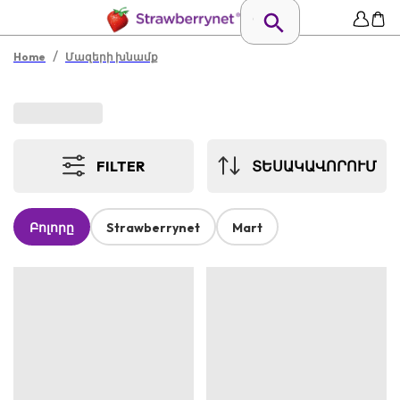
/
Home
Մազերի խնամք
FILTER
ՏԵՍԱԿԱՎՈՐՈՒՄ
Բոլորը
Strawberrynet
Mart