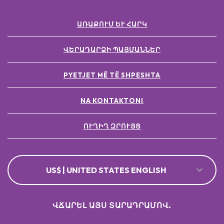
ԱՌԱՔՈՒՄ ԵՒ ՀԱՐԿ
ՎԵՐԱԴԱՐՁԻ ՊԱՅՄԱՆՆԵՐ
PYETJET MË TË SHPESHTA
NA KONTAKTONI
ՈՒՂԻՂ ԶՐՈՒՅՑ
US$ | UNITED STATES ENGLISH
ՎՃԱՐԵԼ ԱՅՍ ՏԱՐԱԴՐԱՄՈՎ.