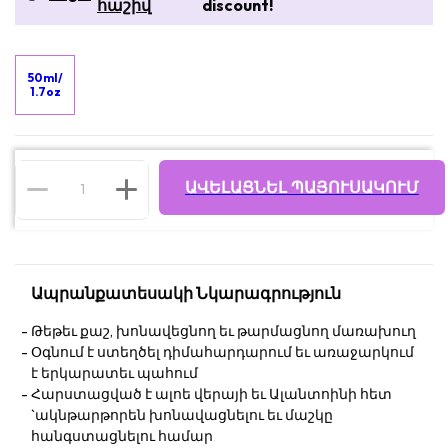
հաշիվ
discount!
50ml/
1.7oz
ԱՎԵԼԱՑՆԵԼ ՊԱՅՈՒՍԱԿՈՒՄ
Ապրանքատեսակի Նկարագրություն
Թեթեւ քաշ, խոնավեցնող եւ թարմացնող մառախուղ
Օգնում է ստեղծել դիմահարդարում եւ առաջարկում
է երկարատեւ պահում
Հարստացված է ալոե վերայի եւ Ալանտոինի հետ
`ակնթարթորեն խոնավացնելու եւ մաշկը
հանգստացնելու համար