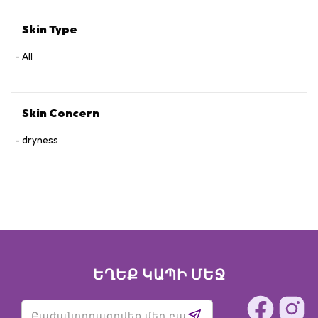
DEHYDROACETIC ACID
Skin Type
All
Skin Concern
dryness
ԵՂԵՔ ԿԱՊԻ ՄԵՋ