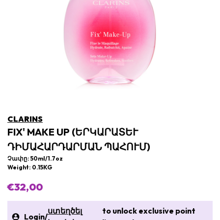
CLARINS
FIX' MAKE UP (ԵՐԿԱՐԱՏԵՒ Դ
ԻՄԱՀԱՐԴԱՐՄԱՆ ՊԱՀՈՒՄ)
Չափը: 50ml/1.7oz
Weight: 0.15KG
€32,00
ստեղծել
to unlock exclusive point
Login
/