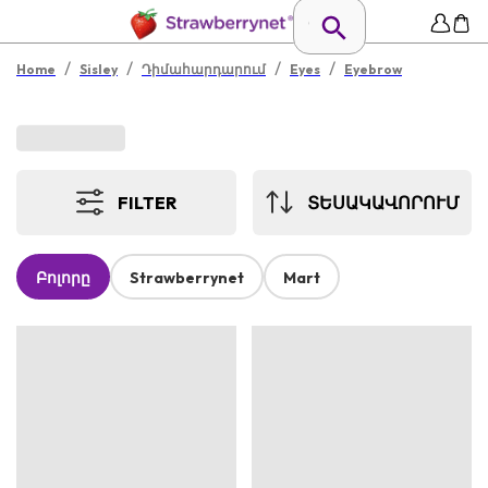
/
/
/
/
Home
Sisley
Դիմահարդարում
Eyes
Eyebrow
FILTER
ՏԵՍԱԿԱՎՈՐՈՒՄ
Բոլորը
Strawberrynet
Mart