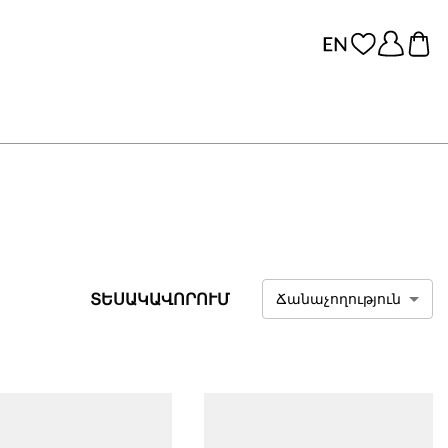
ՏԵՍԱԿԱՎՈՐՈՒՄ
Ճանաչողություն