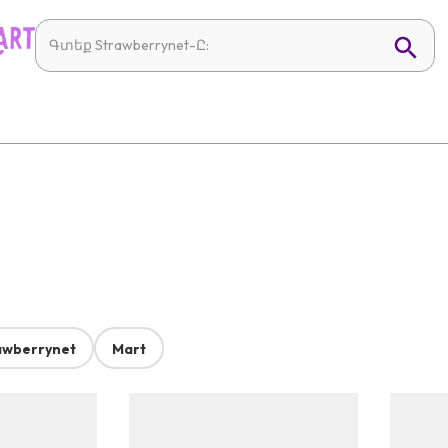
awberrynet
Mart