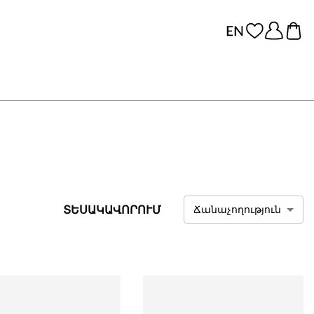
ՏԵՍԱԿԱՎՈՐՈՒՄ
Ճանաչողություն