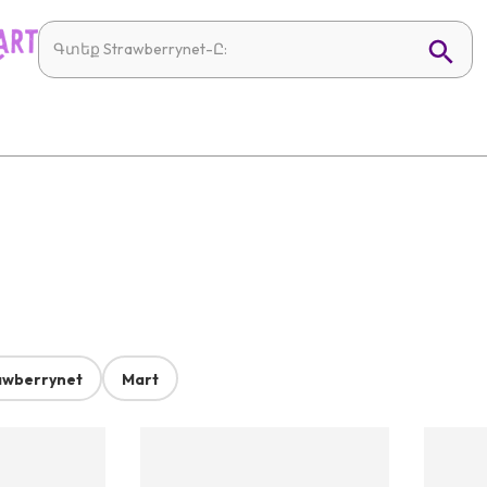
awberrynet
Mart