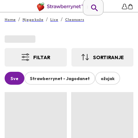
/
/
/
Home
Njega kože
Lice
Cleansers
FILTAR
SORTIRANJE
Sve
Strawberrynet - Jagodanet
ožujak