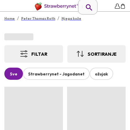
/
/
Home
Peter Thomas Roth
Njega kože
FILTAR
SORTIRANJE
Sve
Strawberrynet - Jagodanet
ožujak