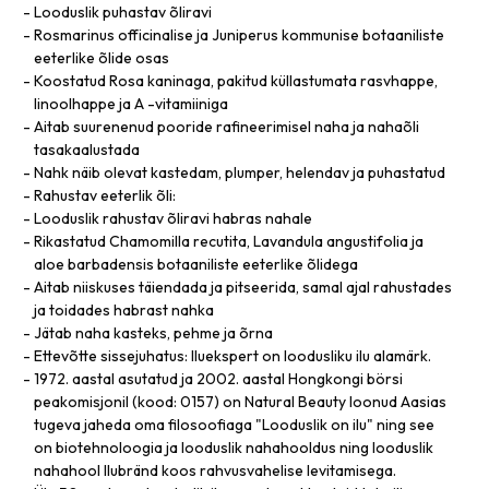
Looduslik puhastav õliravi
Rosmarinus officinalise ja Juniperus kommunise botaaniliste
eeterlike õlide osas
Koostatud Rosa kaninaga, pakitud küllastumata rasvhappe,
linoolhappe ja A -vitamiiniga
Aitab suurenenud pooride rafineerimisel naha ja nahaõli
tasakaalustada
Nahk näib olevat kastedam, plumper, helendav ja puhastatud
Rahustav eeterlik õli:
Looduslik rahustav õliravi habras nahale
Rikastatud Chamomilla recutita, Lavandula angustifolia ja
aloe barbadensis botaaniliste eeterlike õlidega
Aitab niiskuses täiendada ja pitseerida, samal ajal rahustades
ja toidades habrast nahka
Jätab naha kasteks, pehme ja õrna
Ettevõtte sissejuhatus: Iluekspert on loodusliku ilu alamärk.
1972. aastal asutatud ja 2002. aastal Hongkongi börsi
peakomisjonil (kood: 0157) on Natural Beauty loonud Aasias
tugeva jaheda oma filosoofiaga "Looduslik on ilu" ning see
on biotehnoloogia ja looduslik nahahooldus ning looduslik
nahahool Ilubränd koos rahvusvahelise levitamisega.