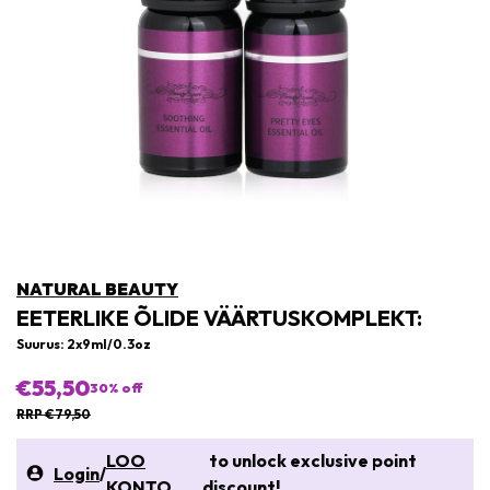
NATURAL BEAUTY
EETERLIKE ÕLIDE VÄÄRTUSKOMPLEKT:
Suurus: 2x9ml/0.3oz
€55,50
30
% off
RRP €79,50
LOO
to unlock exclusive point
Login
/
KONTO
discount!