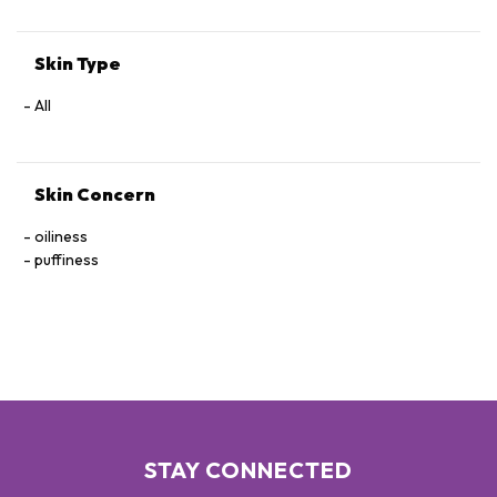
Skin Type
All
Skin Concern
oiliness
puffiness
STAY CONNECTED