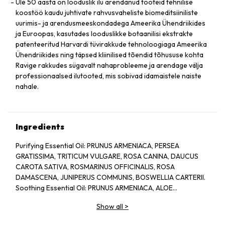
Üle 50 aasta on looduslik ilu arendanud tooteid tehnilise
koostöö kaudu juhtivate rahvusvaheliste biomeditsiiniliste
uurimis- ja arendusmeeskondadega Ameerika Ühendriikides
ja Euroopas, kasutades looduslikke botaanilisi ekstrakte
patenteeritud Harvardi tüvirakkude tehnoloogiaga Ameerika
Ühendriikides ning täpsed kliinilised tõendid tõhususe kohta
Ravige rakkudes sügavalt nahaprobleeme ja arendage välja
professionaalsed ilutooted, mis sobivad idamaistele naiste
nahale.
Ingredients
Purifying Essential Oil: PRUNUS ARMENIACA, PERSEA
GRATISSIMA, TRITICUM VULGARE, ROSA CANINA, DAUCUS
CAROTA SATIVA, ROSMARINUS OFFICINALIS, ROSA
DAMASCENA, JUNIPERUS COMMUNIS, BOSWELLIA CARTERII.
Soothing Essential Oil: PRUNUS ARMENIACA, ALOE
BARBADENSIS, CHAMOMILLA RECUTITA, LAVANDULA
Show all
>
ANGUSTIFOLIA.