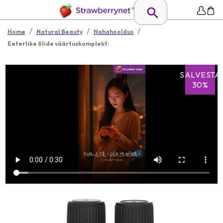
/
/
/
Home
Natural Beauty
Nahahooldus
Eeterlike õlide väärtuskomplekt:
SALVESTA
30%