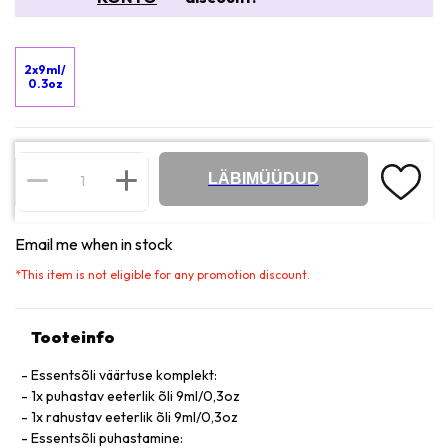
2x9ml/
0.3oz
LÄBIMÜÜDUD
Email me when in stock
*
This item is not eligible for any promotion discount.
Tooteinfo
Essentsõli väärtuse komplekt:
1x puhastav eeterlik õli 9ml/0,3oz
1x rahustav eeterlik õli 9ml/0,3oz
Essentsõli puhastamine: