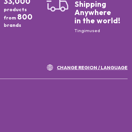
33,000
Shipping
products
Anywhere
800
from
in the world!
brands
Tingimused
CHANGE REGION / LANGUAGE