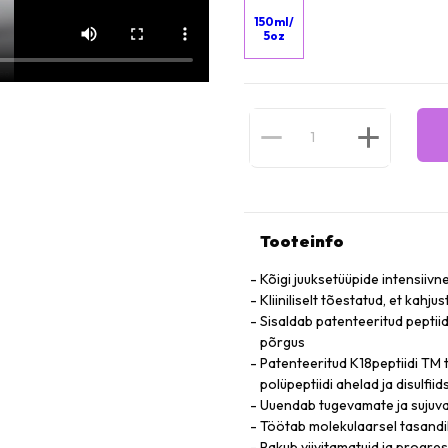
150ml/
5oz
Tooteinfo
Kõigi juuksetüüpide intensii
Kliiniliselt tõestatud, et kahj
Sisaldab patenteeritud peptiid
põrgus
Patenteeritud K18peptiidi TM t
polüpeptiidi ahelad ja disulfii
Uuendab tugevamate ja sujuvam
Töötab molekulaarsel tasandil,
Pakub viivitamatuid ja progres