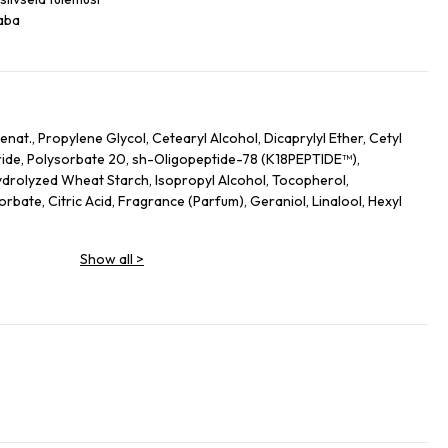
vaba
nat., Propylene Glycol, Cetearyl Alcohol, Dicaprylyl Ether, Cetyl
ide, Polysorbate 20, sh-Oligopeptide-78 (K18PEPTIDE™),
drolyzed Wheat Starch, Isopropyl Alcohol, Tocopherol,
bate, Citric Acid, Fragrance (Parfum), Geraniol, Linalool, Hexyl
Show all
>