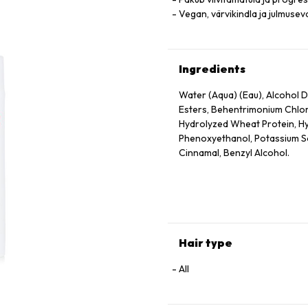
Vegan, värvikindla ja julmuse
Ingredients
Water (Aqua) (Eau), Alcohol De
Esters, Behentrimonium Chlor
Hydrolyzed Wheat Protein, Hy
Phenoxyethanol, Potassium Sor
Cinnamal, Benzyl Alcohol.
Hair type
All