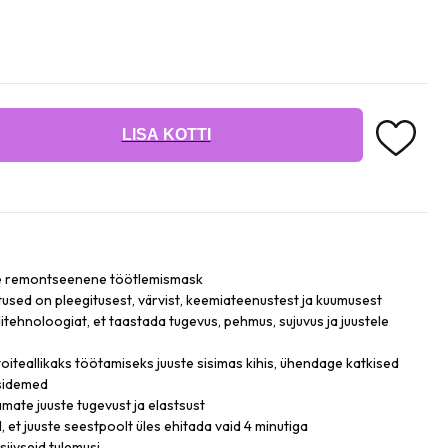
LISA KOTTI
vne remontseenene töötlemismask
ustused on pleegitusest, värvist, keemiateenustest ja kuumusest
itehnoloogiat, et taastada tugevus, pehmus, sujuvus ja juustele
oiteallikaks töötamiseks juuste sisimas kihis, ühendage katkised
dsidemed
ate juuste tugevust ja elastsust
 et juuste seestpoolt üles ehitada vaid 4 minutiga
siivseid tulemusi