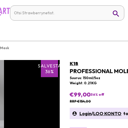
 Mask
K18
SALVESTA
PROFESSIONAL MOLE
36%
Suurus: 150ml/5oz
Weight: 0.21KG
€99,00
36
% off
RRP €154,00
Login
/
LOO KONTO
to