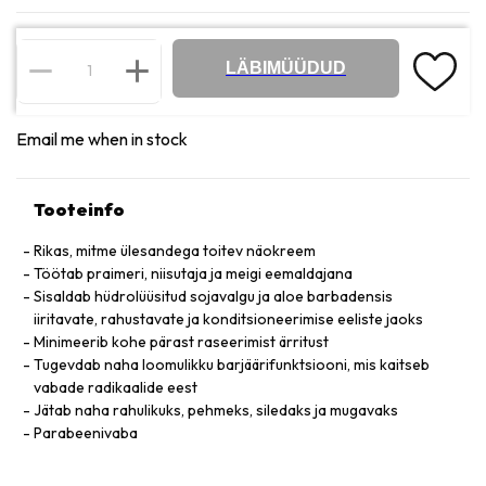
LÄBIMÜÜDUD
Email me when in stock
Tooteinfo
Rikas, mitme ülesandega toitev näokreem
Töötab praimeri, niisutaja ja meigi eemaldajana
Sisaldab hüdrolüüsitud sojavalgu ja aloe barbadensis
iiritavate, rahustavate ja konditsioneerimise eeliste jaoks
Minimeerib kohe pärast raseerimist ärritust
Tugevdab naha loomulikku barjäärifunktsiooni, mis kaitseb
vabade radikaalide eest
Jätab naha rahulikuks, pehmeks, siledaks ja mugavaks
Parabeenivaba