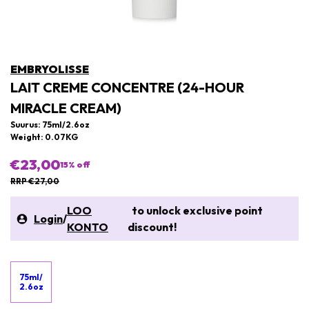
EMBRYOLISSE
LAIT CREME CONCENTRE (24-HOUR
MIRACLE CREAM)
Suurus: 75ml/2.6oz
Weight: 0.07KG
€23,00
15
% off
RRP €27,00
LOO
to unlock exclusive point
Login
/
KONTO
discount!
75ml/
2.6oz