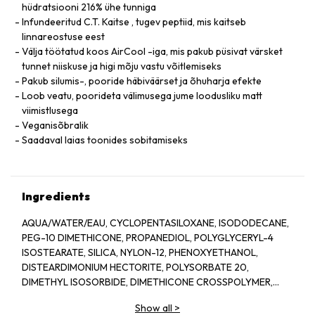
hüdratsiooni 216% ühe tunniga
Infundeeritud C.T. Kaitse , tugev peptiid, mis kaitseb
linnareostuse eest
Välja töötatud koos AirCool -iga, mis pakub püsivat värsket
tunnet niiskuse ja higi mõju vastu võitlemiseks
Pakub silumis-, pooride häbiväärset ja õhuharja efekte
Loob veatu, poorideta välimusega jume loodusliku matt
viimistlusega
Veganisõbralik
Saadaval laias toonides sobitamiseks
Ingredients
AQUA/WATER/EAU, CYCLOPENTASILOXANE, ISODODECANE,
PEG-10 DIMETHICONE, PROPANEDIOL, POLYGLYCERYL-4
ISOSTEARATE, SILICA, NYLON-12, PHENOXYETHANOL,
DISTEARDIMONIUM HECTORITE, POLYSORBATE 20,
DIMETHYL ISOSORBIDE, DIMETHICONE CROSSPOLYMER,
TRIETHOXYCAPRYLYLSILANE, MENTHYL PCA, SODIUM
Show all
>
DEHYDROACETATE, ARGININE PCA, ALUMINUM HYDROXIDE,