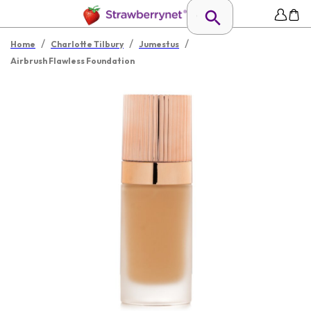
/
/
/
Home
Charlotte Tilbury
Jumestus
Airbrush Flawless Foundation