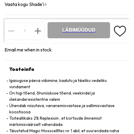
Vaata kogu Shade'i
LÄBIMÜÜDUD
Email me when in stock
Tooteinfo
Igasuguse päeva viibimine, kaalutu ja täieliku vedeliku
vundament
On higi tõend, õhuniiskuse tõend, veekindel ja
ülekanderesistentne valem
Ühendab niisutava, vananemisvastase ja sallimisvastase
koostisosa
Toiteallikaks 2% Replexium , et kortsude ilmnemist
märkimisväärselt vähendada
Täiustatud Magic Mosscellltec nr 1 abil, et suurendada naha