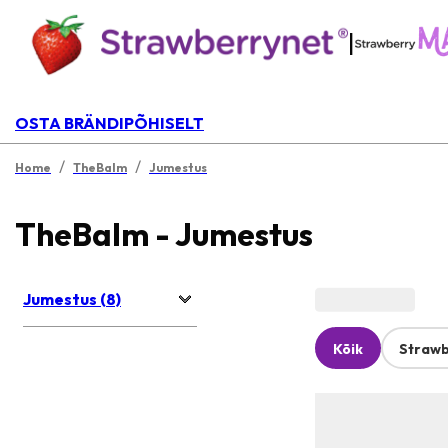
|
OSTA BRÄNDIPÕHISELT
/
/
Home
TheBalm
Jumestus
TheBalm - Jumestus
Jumestus (8)
Kõik
Strawb