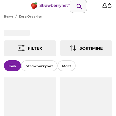
/
Home
Kora Organics
FILTER
SORTIMINE
Kõik
Strawberrynet
Mart