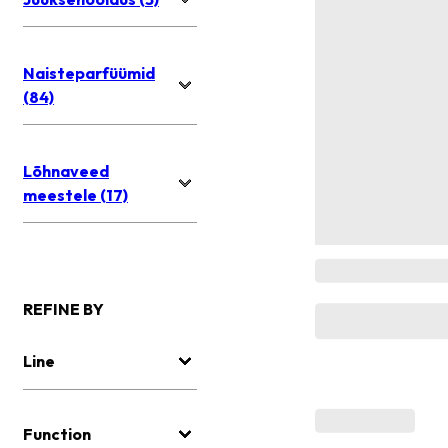
Naisteparfüümid
(84)
Lõhnaveed
meestele (17)
REFINE BY
Line
Function