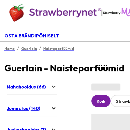
|
OSTA BRÄNDIPÕHISELT
/
/
Home
Guerlain
Naisteparfüümid
Guerlain - Naisteparfüümid
Nahahooldus (66)
Kõik
Strawb
Jumestus (140)
Juuksehooldus (3)