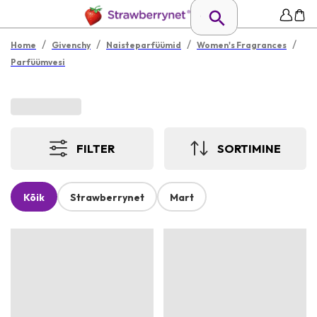
/
/
/
/
Home
Givenchy
Naisteparfüümid
Women's Fragrances
Parfüümvesi
FILTER
SORTIMINE
Kõik
Strawberrynet
Mart