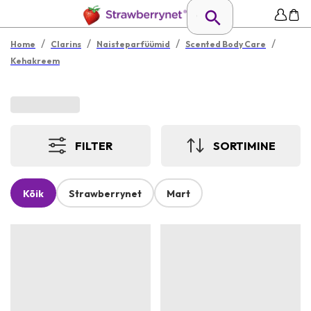
/
/
/
/
Home
Clarins
Naisteparfüümid
Scented Body Care
Kehakreem
FILTER
SORTIMINE
Kõik
Strawberrynet
Mart