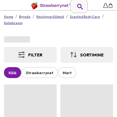
/
/
/
/
Home
Byredo
Naisteparfüümid
Scented Body Care
Kehakreem
FILTER
SORTIMINE
Kõik
Strawberrynet
Mart