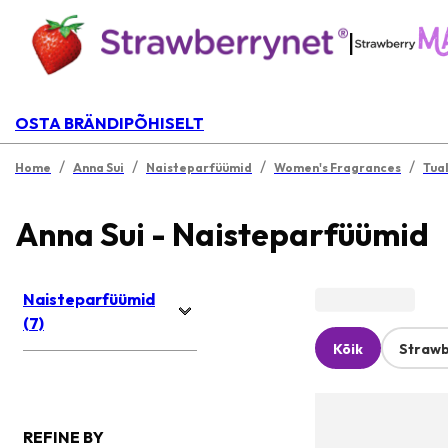
|
OSTA BRÄNDIPÕHISELT
/
/
/
/
Home
Anna Sui
Naisteparfüümid
Women's Fragrances
Tual
Anna Sui - Naisteparfüümid
Naisteparfüümid
(7)
Kõik
Strawb
REFINE BY