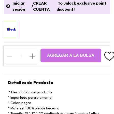
Iniciar
CREAR
to unlock exclusive point
/
sesión
CUENTA
discount!
Black
AGREGAR A LA BOLSA
Detalles de Producto
'* Descripción del producto
* Importado paralelamente
* Color: negro
* Material: 100% piel de becerro
* Tamaño: 15 * 10 * 20 centímetros (largo * ancho * alto)