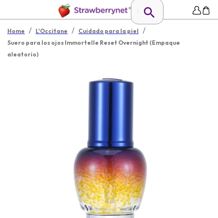
/
/
/
Home
L'Occitane
Cuidado para la piel
Suero para los ojos Immortelle Reset Overnight (Empaque
aleatorio)