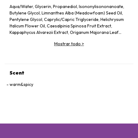
Aqua/Water, Glycerin, Propanediol, Isononylisononanoate,
Butylene Glycol, Limnanthes Alba (Meadowfoam) Seed Oil,
Pentylene Glycol, Caprylic/Capric Triglyceride, Helichrysum
Italicum Flower Oil, Caesalpinia Spinosa Fruit Extract,
Kappaphycus Alvarezii Extract, Origanum Majorana Leaf
Extract, Ruscus Aculeatus Root Extract, Centella Asiatica
Mostrar todo
>
Extract, Calendula Officinalis Flower Extract, Acmella
Oleracea Extract, Castor Oil/Ipdi Copolymer, Helianthus
Annuus (Sunflower) Seed Oil, Glycine Soja (Soybean) Oil,
Caffeine, Adenosine, Maltodextrin, Panthenol, Escin,
Hydrolyzed Yeast Protein, Sodium Citrate, Ammonium
Scent
Glycerrhizate, Coco-Caprylate/Caprate, Oleyl Erucate,
Carbomer, Sodium Hyrdoxide, Alcaligenes Polysaccharides,
warm&spicy
Disodium Edta, Xanthan Gum, Cellulose Gum,
Amodimethicone, Tocopherol, Phenoxyethanol, Ci
75130/Beta-Carotene.