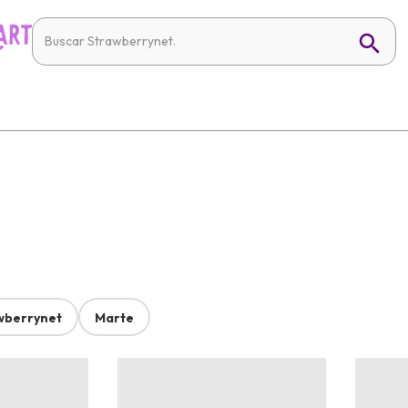
wberrynet
Marte