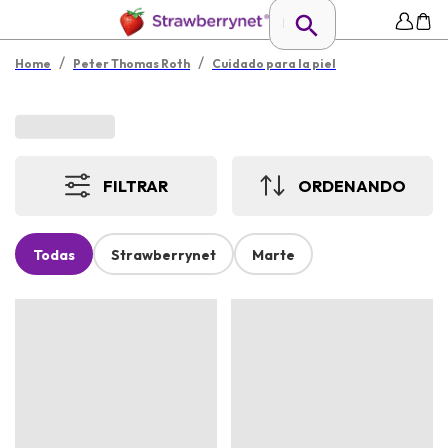
/
/
Home
Peter Thomas Roth
Cuidado para la piel
FILTRAR
ORDENANDO
Todas
Strawberrynet
Marte