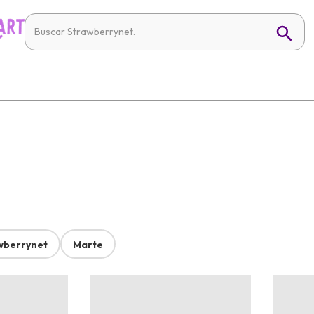
wberrynet
Marte