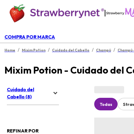
|
COMPRA POR MARCA
/
/
/
/
Home
Mixim Potion
Cuidado del Cabello
Champú
Champú -
Mixim Potion - Cuidado del C
Cuidado del
Cabello (8)
Todas
Stra
REFINAR POR