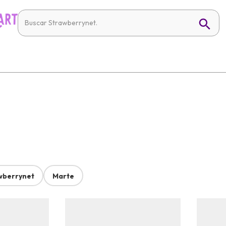
wberrynet
Marte