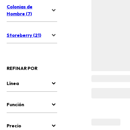
Colonias de
Hombre (7)
Storeberry (21)
REFINAR POR
Línea
Función
Precio