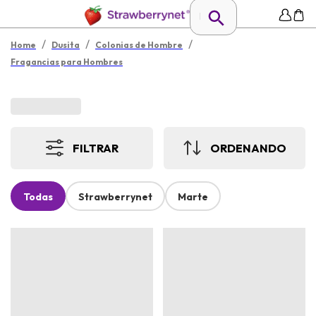
/
/
/
Home
Dusita
Colonias de Hombre
Fragancias para Hombres
FILTRAR
ORDENANDO
Todas
Strawberrynet
Marte