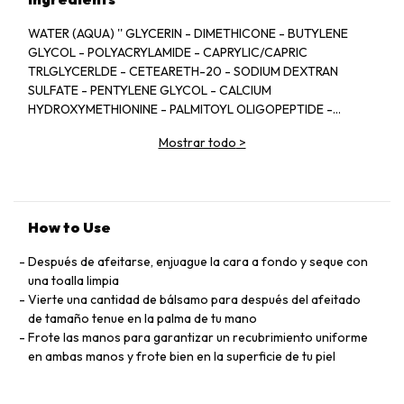
WATER (AQUA) '' GLYCERIN - DIMETHICONE - BUTYLENE
GLYCOL - POLYACRYLAMIDE - CAPRYLIC/CAPRIC
TRLGLYCERLDE - CETEARETH-20 - SODIUM DEXTRAN
SULFATE - PENTYLENE GLYCOL - CALCIUM
HYDROXYMETHIONINE - PALMITOYL OLIGOPEPTIDE -
PALMITOYL TETRAPEPTIDE-7 - ERYTHRITOL - HOMARINE
Mostrar todo
>
HCL- SODIUM HYALURONATE - SAXIFRAGA SARMENTOSA
EXTRACT - ASCORBYL TETRAISOPALMITATE - TOCOPHEROL
- DIMETHYLMETHOXY CHROMANOL - DNA - C1 3-14
ISOPARAFFIN - NEOPENTYL GLYCOL DIHEPTANOATE -
ISODODECANE - CAPRYLYL GLYCOL - LAURETH-7 -
How to Use
LECITHIN - POLYSORBATE 20 - HYDROXYETHYLCELLULOSE
- 3-AMINOPROPANE SULFONIC ACID - PENTAERYTHRITYL
Después de afeitarse, enjuague la cara a fondo y seque con
TETRA-DI-T-BUTYL HYDROXYHYDROCINNAMATE -
una toalla limpia
XANTHAN GUM - CARBOMER - LAURDIMONIUM
Vierte una cantidad de bálsamo para después del afeitado
HYDROXYPROPYL HYDROLYZED SOY PROTEIN - FRAGRANCE
de tamaño tenue en la palma de tu mano
(PARFUM) - LIMONENE - LINALOOL - BUTYLPHENYL
Frote las manos para garantizar un recubrimiento uniforme
METHYLPROPIONAL - HYDROXYISOHEXYL 3-CYCLOHEXENE
en ambas manos y frote bien en la superficie de tu piel
CARBOXALDEHYDE - COUMARIN - ALPHA-IISOMETHYL
IONONE - CITIAL - METHYLISOTHIAZOLINOS, SODIUM